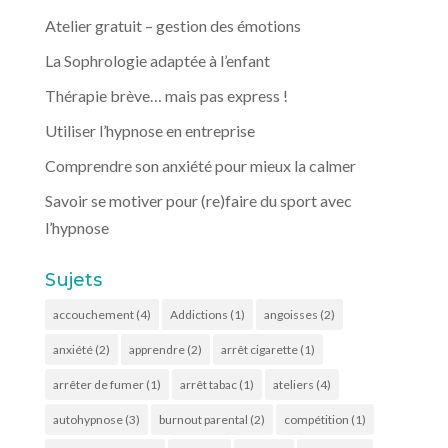
Atelier gratuit – gestion des émotions
La Sophrologie adaptée à l’enfant
Thérapie brève… mais pas express !
Utiliser l’hypnose en entreprise
Comprendre son anxiété pour mieux la calmer
Savoir se motiver pour (re)faire du sport avec
l’hypnose
Sujets
accouchement
(4)
Addictions
(1)
angoisses
(2)
anxiété
(2)
apprendre
(2)
arrêt cigarette
(1)
arrêter de fumer
(1)
arrêt tabac
(1)
ateliers
(4)
autohypnose
(3)
burnout parental
(2)
compétition
(1)