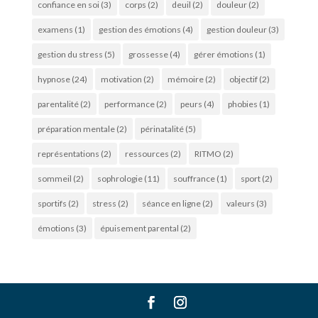
confiance en soi
(3)
corps
(2)
deuil
(2)
douleur
(2)
examens
(1)
gestion des émotions
(4)
gestion douleur
(3)
gestion du stress
(5)
grossesse
(4)
gérer émotions
(1)
hypnose
(24)
motivation
(2)
mémoire
(2)
objectif
(2)
parentalité
(2)
performance
(2)
peurs
(4)
phobies
(1)
préparation mentale
(2)
périnatalité
(5)
représentations
(2)
ressources
(2)
RITMO
(2)
sommeil
(2)
sophrologie
(11)
souffrance
(1)
sport
(2)
sportifs
(2)
stress
(2)
séance en ligne
(2)
valeurs
(3)
émotions
(3)
épuisement parental
(2)