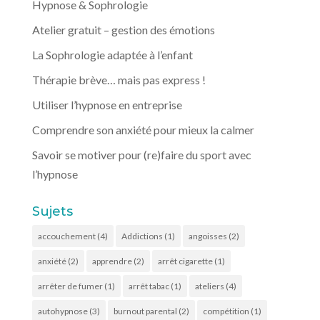
Hypnose & Sophrologie
Atelier gratuit – gestion des émotions
La Sophrologie adaptée à l’enfant
Thérapie brève… mais pas express !
Utiliser l’hypnose en entreprise
Comprendre son anxiété pour mieux la calmer
Savoir se motiver pour (re)faire du sport avec
l’hypnose
Sujets
accouchement
(4)
Addictions
(1)
angoisses
(2)
anxiété
(2)
apprendre
(2)
arrêt cigarette
(1)
arrêter de fumer
(1)
arrêt tabac
(1)
ateliers
(4)
autohypnose
(3)
burnout parental
(2)
compétition
(1)