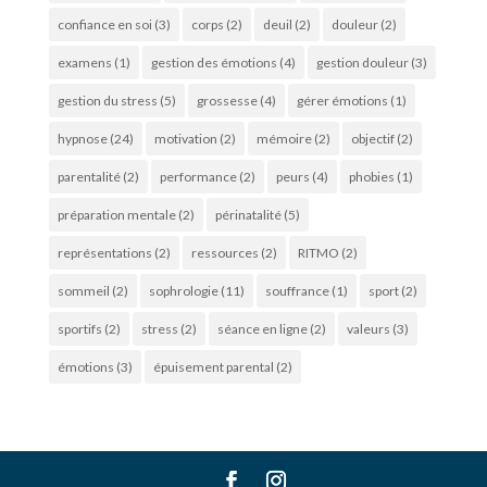
confiance en soi
(3)
corps
(2)
deuil
(2)
douleur
(2)
examens
(1)
gestion des émotions
(4)
gestion douleur
(3)
gestion du stress
(5)
grossesse
(4)
gérer émotions
(1)
hypnose
(24)
motivation
(2)
mémoire
(2)
objectif
(2)
parentalité
(2)
performance
(2)
peurs
(4)
phobies
(1)
préparation mentale
(2)
périnatalité
(5)
représentations
(2)
ressources
(2)
RITMO
(2)
sommeil
(2)
sophrologie
(11)
souffrance
(1)
sport
(2)
sportifs
(2)
stress
(2)
séance en ligne
(2)
valeurs
(3)
émotions
(3)
épuisement parental
(2)