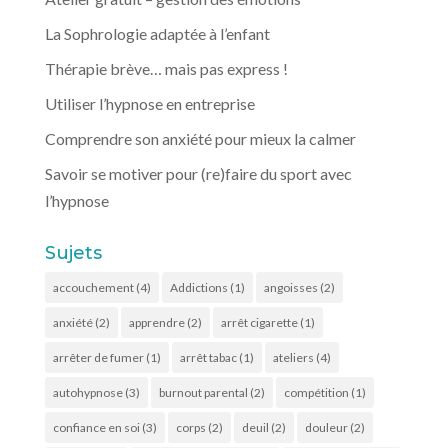
La Sophrologie adaptée à l’enfant
Thérapie brève… mais pas express !
Utiliser l’hypnose en entreprise
Comprendre son anxiété pour mieux la calmer
Savoir se motiver pour (re)faire du sport avec
l’hypnose
Sujets
accouchement
(4)
Addictions
(1)
angoisses
(2)
anxiété
(2)
apprendre
(2)
arrêt cigarette
(1)
arrêter de fumer
(1)
arrêt tabac
(1)
ateliers
(4)
autohypnose
(3)
burnout parental
(2)
compétition
(1)
confiance en soi
(3)
corps
(2)
deuil
(2)
douleur
(2)