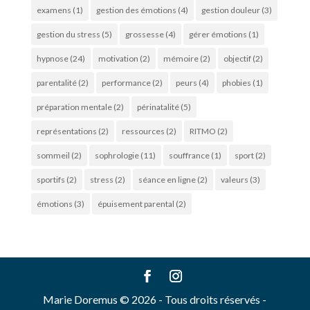
examens
(1)
gestion des émotions
(4)
gestion douleur
(3)
gestion du stress
(5)
grossesse
(4)
gérer émotions
(1)
hypnose
(24)
motivation
(2)
mémoire
(2)
objectif
(2)
parentalité
(2)
performance
(2)
peurs
(4)
phobies
(1)
préparation mentale
(2)
périnatalité
(5)
représentations
(2)
ressources
(2)
RITMO
(2)
sommeil
(2)
sophrologie
(11)
souffrance
(1)
sport
(2)
sportifs
(2)
stress
(2)
séance en ligne
(2)
valeurs
(3)
émotions
(3)
épuisement parental
(2)
Marie Doremus © 2026 - Tous droits réservés -