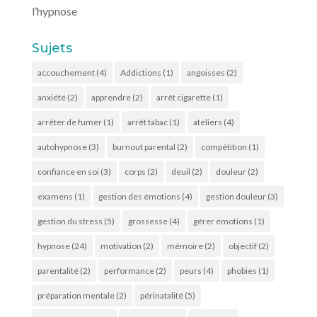
l’hypnose
Sujets
accouchement
(4)
Addictions
(1)
angoisses
(2)
anxiété
(2)
apprendre
(2)
arrêt cigarette
(1)
arrêter de fumer
(1)
arrêt tabac
(1)
ateliers
(4)
autohypnose
(3)
burnout parental
(2)
compétition
(1)
confiance en soi
(3)
corps
(2)
deuil
(2)
douleur
(2)
examens
(1)
gestion des émotions
(4)
gestion douleur
(3)
gestion du stress
(5)
grossesse
(4)
gérer émotions
(1)
hypnose
(24)
motivation
(2)
mémoire
(2)
objectif
(2)
parentalité
(2)
performance
(2)
peurs
(4)
phobies
(1)
préparation mentale
(2)
périnatalité
(5)