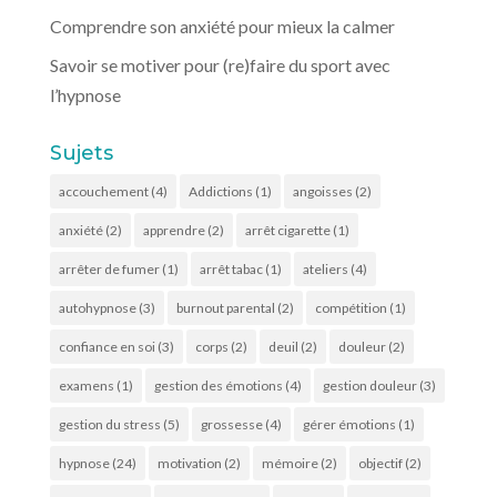
Comprendre son anxiété pour mieux la calmer
Savoir se motiver pour (re)faire du sport avec
l’hypnose
Sujets
accouchement
(4)
Addictions
(1)
angoisses
(2)
anxiété
(2)
apprendre
(2)
arrêt cigarette
(1)
arrêter de fumer
(1)
arrêt tabac
(1)
ateliers
(4)
autohypnose
(3)
burnout parental
(2)
compétition
(1)
confiance en soi
(3)
corps
(2)
deuil
(2)
douleur
(2)
examens
(1)
gestion des émotions
(4)
gestion douleur
(3)
gestion du stress
(5)
grossesse
(4)
gérer émotions
(1)
hypnose
(24)
motivation
(2)
mémoire
(2)
objectif
(2)