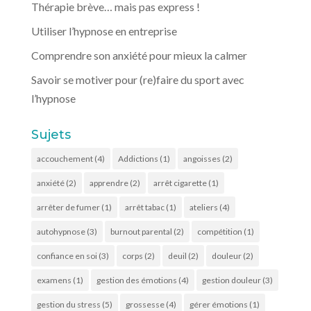
Thérapie brève… mais pas express !
Utiliser l’hypnose en entreprise
Comprendre son anxiété pour mieux la calmer
Savoir se motiver pour (re)faire du sport avec
l’hypnose
Sujets
accouchement
(4)
Addictions
(1)
angoisses
(2)
anxiété
(2)
apprendre
(2)
arrêt cigarette
(1)
arrêter de fumer
(1)
arrêt tabac
(1)
ateliers
(4)
autohypnose
(3)
burnout parental
(2)
compétition
(1)
confiance en soi
(3)
corps
(2)
deuil
(2)
douleur
(2)
examens
(1)
gestion des émotions
(4)
gestion douleur
(3)
gestion du stress
(5)
grossesse
(4)
gérer émotions
(1)