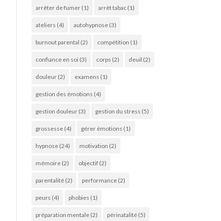
arrêter de fumer
(1)
arrêt tabac
(1)
ateliers
(4)
autohypnose
(3)
burnout parental
(2)
compétition
(1)
confiance en soi
(3)
corps
(2)
deuil
(2)
douleur
(2)
examens
(1)
gestion des émotions
(4)
gestion douleur
(3)
gestion du stress
(5)
grossesse
(4)
gérer émotions
(1)
hypnose
(24)
motivation
(2)
mémoire
(2)
objectif
(2)
parentalité
(2)
performance
(2)
peurs
(4)
phobies
(1)
préparation mentale
(2)
périnatalité
(5)