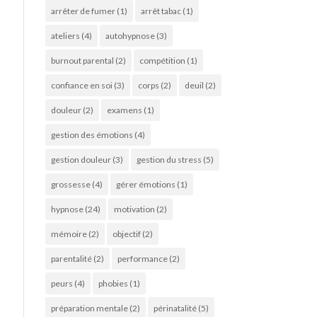
arrêter de fumer
(1)
arrêt tabac
(1)
ateliers
(4)
autohypnose
(3)
burnout parental
(2)
compétition
(1)
confiance en soi
(3)
corps
(2)
deuil
(2)
douleur
(2)
examens
(1)
gestion des émotions
(4)
gestion douleur
(3)
gestion du stress
(5)
grossesse
(4)
gérer émotions
(1)
hypnose
(24)
motivation
(2)
mémoire
(2)
objectif
(2)
parentalité
(2)
performance
(2)
peurs
(4)
phobies
(1)
préparation mentale
(2)
périnatalité
(5)