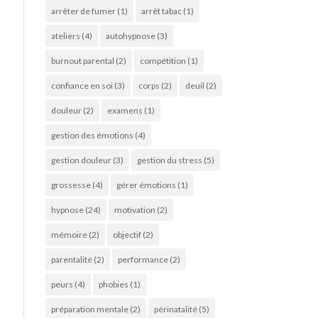
arrêter de fumer
(1)
arrêt tabac
(1)
ateliers
(4)
autohypnose
(3)
burnout parental
(2)
compétition
(1)
confiance en soi
(3)
corps
(2)
deuil
(2)
douleur
(2)
examens
(1)
gestion des émotions
(4)
gestion douleur
(3)
gestion du stress
(5)
grossesse
(4)
gérer émotions
(1)
hypnose
(24)
motivation
(2)
mémoire
(2)
objectif
(2)
parentalité
(2)
performance
(2)
peurs
(4)
phobies
(1)
préparation mentale
(2)
périnatalité
(5)