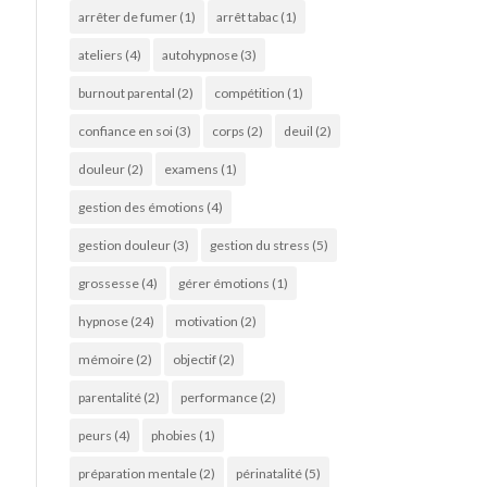
arrêter de fumer
(1)
arrêt tabac
(1)
ateliers
(4)
autohypnose
(3)
burnout parental
(2)
compétition
(1)
confiance en soi
(3)
corps
(2)
deuil
(2)
douleur
(2)
examens
(1)
gestion des émotions
(4)
gestion douleur
(3)
gestion du stress
(5)
grossesse
(4)
gérer émotions
(1)
hypnose
(24)
motivation
(2)
mémoire
(2)
objectif
(2)
parentalité
(2)
performance
(2)
peurs
(4)
phobies
(1)
préparation mentale
(2)
périnatalité
(5)