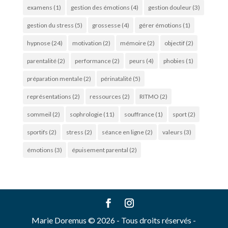
examens
(1)
gestion des émotions
(4)
gestion douleur
(3)
gestion du stress
(5)
grossesse
(4)
gérer émotions
(1)
hypnose
(24)
motivation
(2)
mémoire
(2)
objectif
(2)
parentalité
(2)
performance
(2)
peurs
(4)
phobies
(1)
préparation mentale
(2)
périnatalité
(5)
représentations
(2)
ressources
(2)
RITMO
(2)
sommeil
(2)
sophrologie
(11)
souffrance
(1)
sport
(2)
sportifs
(2)
stress
(2)
séance en ligne
(2)
valeurs
(3)
émotions
(3)
épuisement parental
(2)
Marie Doremus © 2026 - Tous droits réservés -