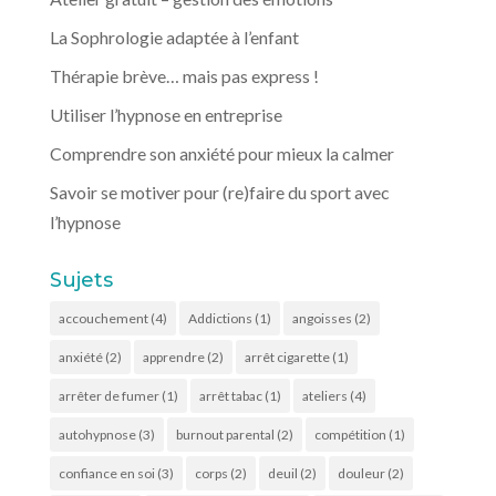
La Sophrologie adaptée à l’enfant
Thérapie brève… mais pas express !
Utiliser l’hypnose en entreprise
Comprendre son anxiété pour mieux la calmer
Savoir se motiver pour (re)faire du sport avec
l’hypnose
Sujets
accouchement
(4)
Addictions
(1)
angoisses
(2)
anxiété
(2)
apprendre
(2)
arrêt cigarette
(1)
arrêter de fumer
(1)
arrêt tabac
(1)
ateliers
(4)
autohypnose
(3)
burnout parental
(2)
compétition
(1)
confiance en soi
(3)
corps
(2)
deuil
(2)
douleur
(2)