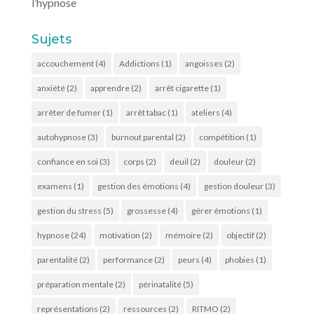
l’hypnose
Sujets
accouchement
(4)
Addictions
(1)
angoisses
(2)
anxiété
(2)
apprendre
(2)
arrêt cigarette
(1)
arrêter de fumer
(1)
arrêt tabac
(1)
ateliers
(4)
autohypnose
(3)
burnout parental
(2)
compétition
(1)
confiance en soi
(3)
corps
(2)
deuil
(2)
douleur
(2)
examens
(1)
gestion des émotions
(4)
gestion douleur
(3)
gestion du stress
(5)
grossesse
(4)
gérer émotions
(1)
hypnose
(24)
motivation
(2)
mémoire
(2)
objectif
(2)
parentalité
(2)
performance
(2)
peurs
(4)
phobies
(1)
préparation mentale
(2)
périnatalité
(5)
représentations
(2)
ressources
(2)
RITMO
(2)