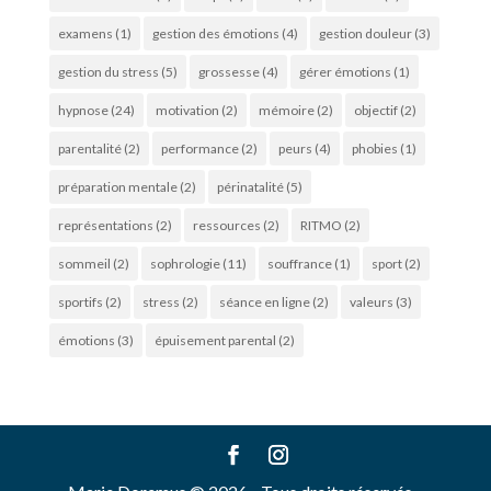
examens
(1)
gestion des émotions
(4)
gestion douleur
(3)
gestion du stress
(5)
grossesse
(4)
gérer émotions
(1)
hypnose
(24)
motivation
(2)
mémoire
(2)
objectif
(2)
parentalité
(2)
performance
(2)
peurs
(4)
phobies
(1)
préparation mentale
(2)
périnatalité
(5)
représentations
(2)
ressources
(2)
RITMO
(2)
sommeil
(2)
sophrologie
(11)
souffrance
(1)
sport
(2)
sportifs
(2)
stress
(2)
séance en ligne
(2)
valeurs
(3)
émotions
(3)
épuisement parental
(2)