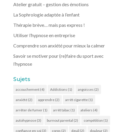
Atelier gratuit – gestion des émotions
La Sophrologie adaptée à l’enfant
Thérapie brève… mais pas express !
Utiliser l’hypnose en entreprise
Comprendre son anxiété pour mieux la calmer
Savoir se motiver pour (re)faire du sport avec
l’hypnose
Sujets
accouchement
(4)
Addictions
(1)
angoisses
(2)
anxiété
(2)
apprendre
(2)
arrêt cigarette
(1)
arrêter de fumer
(1)
arrêt tabac
(1)
ateliers
(4)
autohypnose
(3)
burnout parental
(2)
compétition
(1)
confiance en soi
(3)
corps
(2)
deuil
(2)
douleur
(2)